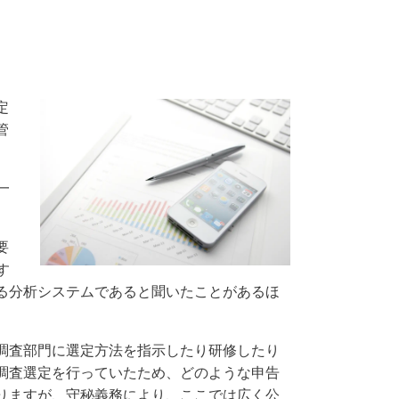
定
管
一
要
す
る分析システムであると聞いたことがあるほ
調査部門に選定方法を指示したり研修したり
調査選定を行っていたため、どのような申告
りますが、守秘義務により、ここでは広く公