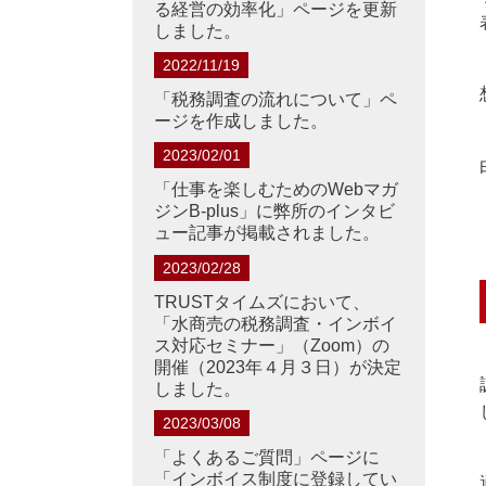
る経営の効率化」ページを更新
しました。
2022/11/19
「税務調査の流れについて」ペ
ージを作成しました。
2023/02/01
「仕事を楽しむための
Web
マガ
ジン
B-plus」に弊所のインタビ
ュー記事が掲載されました。
2023/02/28
TRUSTタイムズにおいて、
「水商売の税務調査・インボイ
ス対応セミナー」（Zoom）の
開催（2023年４月３日）が決定
しました。
2023/03/08
「よくあるご質問」ページに
「インボイス制度に登録してい