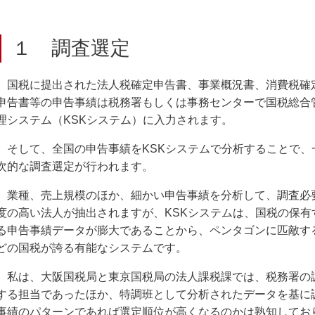
１ 調査選定
国税に提出された法人税確定申告書、事業概況書、消費税確
申告書等の申告事績は税務署もしくは事務センターで国税総合
理システム（KSKシステム）に入力されます。
そして、全国の申告事績をKSKシステムで分析することで、
次的な調査選定が行われます。
業種、売上規模のほか、細かい申告事績を分析して、調査必
度の高い法人が抽出されますが、KSKシステムは、国税の保有
る申告事績データが膨大であることから、ペンタゴンに匹敵す
どの国税が誇る有能なシステムです。
私は、大阪国税局と東京国税局の法人課税課では、税務署の
する担当であったほか、特調班として分析されたデータを基に
事績のパターンであれば選定順位が高くなるのかは熟知してお