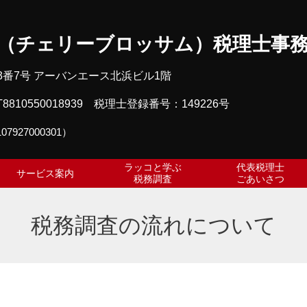
SOM（チェリーブロッサム）税理士事
目3番7号 アーバンエース北浜ビル1階
0550018939 税理士登録番号：149226号
107927000301）
ラッコと学ぶ
代表税理士
サービス案内
税務調査
ごあいさつ
税務調査の流れについて