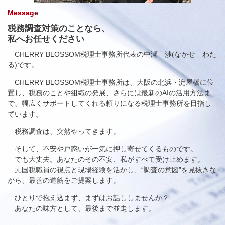
Message
税務調査対策
のことなら、
私へお任せください
CHERRY BLOSSOM税理士事務所代表の中瀬 渉(なかせ わた
る)です。
CHERRY BLOSSOM
税理士事務所は、大阪の北浜・淀屋橋に位
置し、税務のことや組織の発展、さらには最新の
AI
の活用方法ま
で、幅広くサポートしてくれる頼りになる税理士事務所を目指し
ています。
税務調査は、突然やってきます。
そして、不安や戸惑いが一気に押し寄せてくるものです。
でも大丈夫。あなたのその不安、私がすべて受け止めます。
元国税職員の視点と現場経験を活かし、“調査の意図”を見抜きな
がら、最善の道筋をご提案します。
ひとりで抱え込まず、まずはお話ししませんか？
あなたの味方として、最後まで並走します。