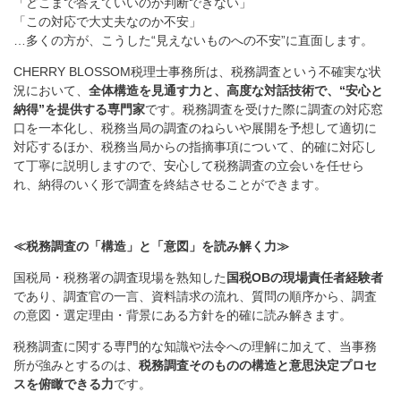
「どこまで答えていいのか判断できない」
「この対応で大丈夫なのか不安」
…多くの方が、こうした“見えないものへの不安”に直面します。
CHERRY BLOSSOM税理士事務所は、税務調査という不確実な状
況において、
全体構造を見通す力と、高度な対話技術で、“安心と
納得”を提供する専門家
です。税務調査を受けた際に調査の対応窓
口を一本化し、税務当局の調査のねらいや展開を予想して適切に
対応するほか、税務当局からの指摘事項について、的確に対応し
て丁寧に説明しますので、安心して税務調査の立会いを任せら
れ、納得のいく形で調査を終結させることができます。
≪税務調査の「構造」と「意図」を読み解く力≫
国税局・税務署の調査現場を熟知した
国税OBの現場責任者経験者
であり、調査官の一言、資料請求の流れ、質問の順序から、調査
の意図・選定理由・背景にある方針を的確に読み解きます。
税務調査に関する専門的な知識や法令への理解に加えて、当事務
所が強みとするのは、
税務調査そのものの構造と意思決定プロセ
スを俯瞰できる力
です。