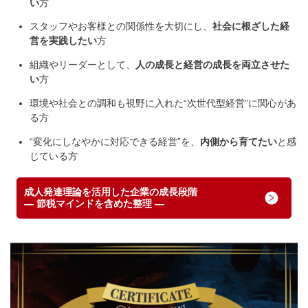
い
方
スタッフやお客様との関係性を大切にし、
社会に根ざした経
営を実践したい
方
組織やリーダーとして、
人の成長と経営の成長を両立させた
い
方
環境や社会との調和も視野に入れた
“
次世代型経営
”
に関心があ
る
方
“
変化にしなやかに対応できる経営
”
を、
内側から育てたい
と感
じている方
成人発達理論を活用した企業の成長段階
― 節税マインドを含めた整理 ―