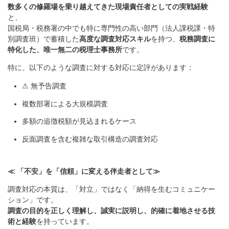
数多くの修羅場を乗り越えてきた現場責任者としての実戦経験
と、
国税局・税務署の中でも特に専門性の高い部門（法人課税課・特
別調査班）で蓄積した
高度な調査対応スキル
を持つ、
税務調査に
特化した、唯一無二の税理士事務所
です。
特に、以下のような調査に対する対応に定評があります：
⚠ 無予告調査
複数部署による大規模調査
多額の追徴税額が見込まれるケース
反面調査を含む複雑な取引構造の調査対応
≪ 「不安」を「信頼」に変える伴走者として≫
調査対応の本質は、「対立」ではなく「納得を生むコミュニケー
ション」です。
調査の目的を正しく理解し、誠実に説明し、的確に着地させる技
術と経験
を持っています。