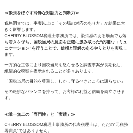
≪緊張をほぐす冷静な対話力と判断力≫
税務調査では、事実以上に「その場の対応のあり方」が結果に大
きく影響します。
CHERRY BLOSSOM税理士事務所では、緊張感のある場面でも落
ち着きを保ち、
国税当局の意図を正確に汲み取った“的確なコミュ
ニケーション”を行うことで、信頼と理解のあるやりとり
を実現し
ます。
一方的な主張により国税当局を怒らせると調査事案が長期化し、
絶望的な税額を提示されることが多々あります。
「国税当局の目的を尊重し、しかし守るべきところは譲らない」
その絶妙なバランスを持って、お客様の利益と信頼を両立させま
す。
≪唯一無二の「専門性」と「実績」≫
CHERRY BLOSSOM税理士事務所の代表税理士は、ただの“元税務
署職員”ではありません。