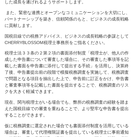
した成長を遂げれるようサポートします。
また、緊密な連携とオープンなコミュニケーションを大切にし、
パートナーシップを築き、信頼関係のもと、ビジネスの成長戦略
に貢献します。
国税目線での税務アドバイス、ビジネスの成長戦略の参謀として
CHERRYBLOSSOM税理士事務所をご指名ください。
税理士法３３条の２第２項の書面添付制度「
税理士が、他人の作
成した申告書について審査した場合に、その審査した事項等を記
載した書面を申告書に添付して提出する手続」を活用し、決算終
了後、申告書提出前の段階で模擬税務調査を実施して、税務調査
で問題となる項目を抽出した上で、申告前に訂正をかけ、申告書
と審査事項等を記載した書面を提出することで、税務調査のリス
クを大きく軽減できます。
現在、関与税理士がいる場合でも、弊所の税務調査の経験を踏ま
えた国税目線での審査を重ねることで、より堅牢な申告書を提出
することができます。
仮に税務調査に選定された場合でも書面添付制度を活用している
場合は、審査して
代理権限証書を提出している
税理士に事前通知