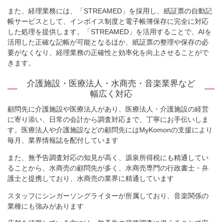
また、経理業務には、「STREAMED」を採用し、紙証票の自動記
帳サービスとして、インボイス制度と電子帳簿保存に完全に対応
した処理を提供します。「STREAMED」を活用することで、AIを
活用した正確な記帳が可能となるほか、紙証票の整理や保存の必
要がなくなり、経理業務の正確性と効率化を向上させることがで
きます。
介護施設・
医療法人・水商売・音楽業界など
幅広く対応
顧問先に介護施設や医療法人があり、医療法人・介護施設の経営
に寄り添い、日常の会計から調査対応まで、丁寧にお手伝いしま
す。医療法人や介護施設などの顧問先にはMyKomonの支援により
毎月、業界情報誌を配付しています
また、無予告調査対応の知見が高く、源泉所得税にも精通してい
ることから、水商売の顧問先が多く、水商売専門の行政書士・弁
護士と提携しており、水商売の業界に精通しています
スタッフにシンガーソングライターが所属しており、音楽関係の
業種にも強みがあります