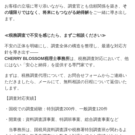
お客様の立場に寄り添いながら、調査官とも信頼関係を築き、
そ
の場限りではなく、将来にもつながる納得解
をご一緒に導き出し
ます。
≪税務調査で不安を感じたら、まずご相談ください≫
不安の正体を明確にし、調査全体の構造を整理し、最適な対応方
針を導き出す――
CHERRY BLOSSOM税理士事務所
は、税務調査対応において、他
にはない「安心と納得」を提供する専門家です。
まずは、税務調査代理について、お問合せフォームからご連絡い
ただきましたら、メールにて、無料相談の日程について返信いた
します。
【調査対応実績】
・国税での調査経験：特別調査200件、一般調査120件
・開業後：資料調査課事案、特調班事案、総合調査事案など
当事務所は、国税局資料調査課や税務署特別調査班が関わるよ