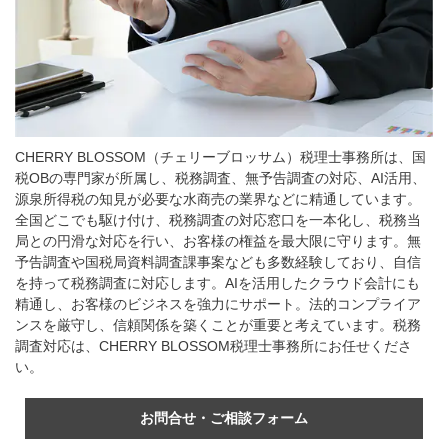
CHERRY BLOSSOM（チェリーブロッサム）税理士事務所は、
国
税OBの専門家が所属し、税務調査、無予告調査の対応、AI活用、
源泉所得税の知見が必要な水商売の業界などに精通しています。
全国どこでも駆け付け、税務調査の対応窓口を一本化し、税務当
局との円滑な対応を行い、お客様の権益を最大限に守ります。無
予告調査や
国税局資料調査課事案なども
多数経験しており
、
自信
を持って税務調査に対応します。AIを活用したクラウド会計にも
精通し、お客様のビジネスを強力にサポート。法的コンプライア
ンスを厳守し、信頼関係を築くことが重要と考えています。税務
調査対応は、CHERRY BLOSSOM税理士事務所にお任せくださ
い。
お問合せ・ご相談フォーム