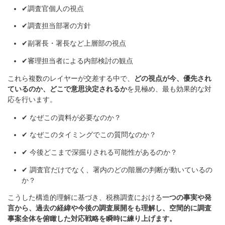
✔調査官個人の視点
✔調査担当部署の方針
✔副署長・署長など上層部の視点
✔審理担当者による内部検討の観点
これら複数のレイヤーが交差する中で、
どの視点が今、優先され
ているのか、どこで意思決定されるか
を見極め、最も効果的な対
応を行います。
✔ なぜこの資料が必要なのか？
✔ なぜこのタイミングでこの質問なのか？
✔ 今後どこまで深掘りされる可能性があるのか？
✔ 調査官だけでなく、署内のどの階層の判断が動いているの
か？
こうした構造的理解に基づき、税務調査における
一つの事実や発
言から、過去の経緯や今後の調査展開をも理解し、空間的に調査
事案全体を俯瞰した対応戦略を瞬時に練り上げます。