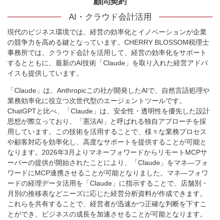
顧問契約
AI・クラウド会計活用
現代のビジネス環境では、経営の効率化とイノベーションが企業
の競争力を高める鍵となっています。CHERRY BLOSSOM税理士
事務所では、クラウド会計を活用して、経営の効率化をサポート
するとともに、最新のAI技術「Claude」を取り入れた経営アドバ
イスも提供しています。
「Claude」は、Anthropicこの社が開発したAIで、自然言語処理や
業務効率化に役立つ次世代型のエージェントツールです。
ChatGPTと比べ、「Claude」は、安全性・透明性を優先した設計
思想が際立っており、「憲法AI」と呼ばれる独自アプローチを採
用しています。この技術を活用することで、様々な業務プロセス
や顧客対応を効率化し、高度なサポートを提供することが可能と
なります。
2026年3月よりマネーフォワードからリモートMCPサ
ーバーの提供が開始されたことにより、
「Claude」をマネ―フォ
ワードに
MCP連携させることが可能となりました。マネ―フォワ
ードの経理データ活用を
「Claude」に指示することで、
店舗別・
月別の推移表などニーズに応じた経営分析資料が作成できます。
これらを共有することで、経営者が迅速かつ正確な判断を下すこ
とができ、ビジネスの成長を加速させることが可能となります。