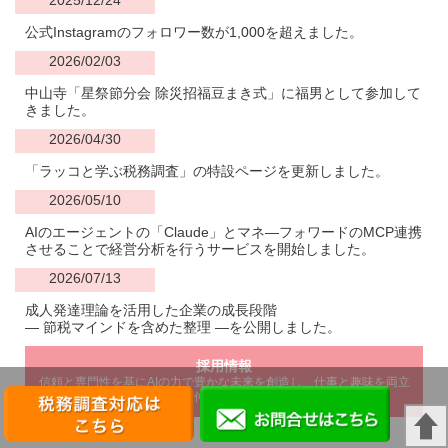
2025/12/24
公式Instagramのフォロワー数が1,000を超えました。
2026/02/03
中山寺「星祭節分会 除災招福豆まき式」に福男として参加して
きました。
2026/04/30
「ラッコと学ぶ税務調査」の特設ページを更新しました。
2026/05/10
AIのエージェントの「Claude」とマネ―フォワードのMCP連携
させることで経営分析を行うサービスを開始しました。
2026/07/13
成人発達理論を活用した企業の成長段階
― 節税マインドを含めた整理 ―を公開しました。
採用情報
信頼と専門性を基にAIの力で豊かな未来を創造し、仕事と趣味を両立
できる仲間を募集中です