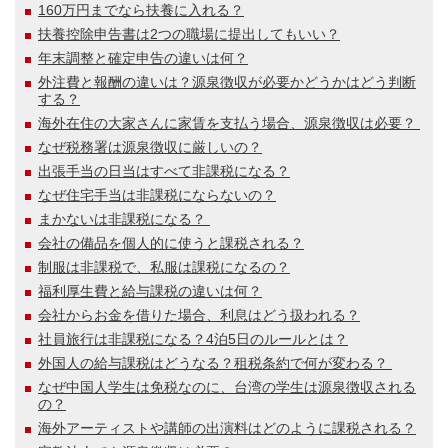
160万円までなら扶養に入れる？
扶養控除申告書は2つの職場に提出してもいい？
年末調整と確定申告の違いは何？
外注費と報酬の違いは？源泉徴収が必要かどうかはどう判断
する？
海外在住の大家さんに家賃を支払う場合、源泉徴収は必要？
なぜ税務署は源泉徴収に厳しいの？
出張手当の日当はすべて非課税になる？
なぜ住宅手当は非課税にならないの？
まかないは非課税になる？
会社の備品を個人的に使うと課税される？
制服は非課税で、私服は課税になるの？
福利厚生費と給与課税の違いは何？
会社からお金を借りた場合、利息はどう扱われる？
社員旅行は非課税になる？4泊5日のルールとは？
外国人の給与課税はどうなる？租税条約で何が変わる？
なぜ中国人学生は免税なのに、台湾の学生は源泉徴収される
の？
海外アーティストや講師の出演料はどのように課税される？