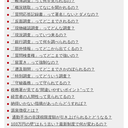
「帳簿調査」って何を見られるの？
「概況聴取」ってなにを聞かれるの？
「質問応答記録書」って署名しないとダメなの？
「反面調査」ってどこまでされるの？
「現物確認調査」ってどんな調査？
「現況調査」っていつ来るの？
「銀行調査」って何を調べられるの？
「部外情報」ってどこから出てくるの？
「質問検査権」ってどこまで強いの？
「留置き」って強制なの？
「遡及期間」ってどこまでさかのぼられるの？
「特別調査」ってどういう調査？
「守秘義務」って守られてるの？
税務署が見てる“間違いやすいポイント”って？
経営者の人間性って見られてるの？
納得いかない指摘があったらどうすれば？
源泉徴収とは？
通勤手当の非課税限度額が引き上げられるとどうなる？
103万円の壁”はもう古い？最新制度で何が変わるの？