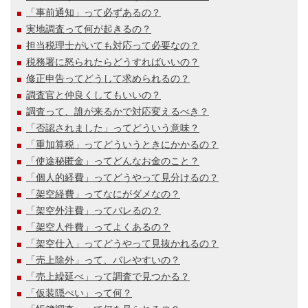
「事前通知」って必ずあるの？
実地調査って何が起きるの？
担当税理士がいても対応って必要なの？
税務署に怒られたらどうすればいいの？
修正申告ってどうして求められるの？
調査官と仲良くしてもいいの？
調査って、誰が来るかで対応変えるべき？
「否認されました」ってどういう意味？
「重加算税」ってどういうときにかかるの？
「使途秘匿金」ってどんなお金のこと？
「個人的経費」ってどうやって見分けるの？
「架空経費」ってなにがダメなの？
「架空外注費」ってバレるの？
「架空人件費」ってよくあるの？
「架空仕入」ってどうやって見抜かれるの？
「売上除外」って、バレやすいの？
「売上繰延べ」って調査で見つかる？
「仮装隠ぺい」って何？